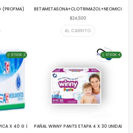
G (PROFMA)
BETAMETASONA+CLOTRIMAZOL+NEOMICINA CR
$24,500
AL CARRITO
STOCK: 2
STOCK: 4
ICA X 40 G (AG)
PAÑAL WINNY PANTS ETAPA 4 X 30 UNIDADES