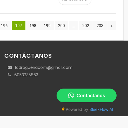
196
197
198
199
200
...
202
203
»
CONTÁCTANOS
ladrogueriacom@gmail.com
6053235863