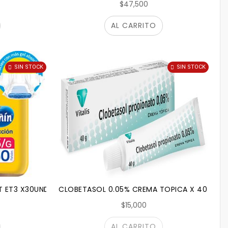
$47,500
AL CARRITO
SIN STOCK
SIN STOCK
T ET3 X30UND
CLOBETASOL 0.05% CREMA TOPICA X 40 G (VI
$15,000
AL CARRITO