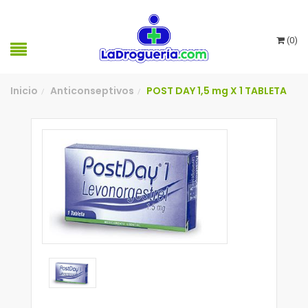
(
0
)
Inicio
Anticonseptivos
POST DAY 1,5 mg X 1 TABLETA
/
/