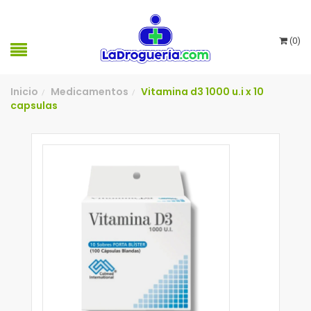
(
0
)
Inicio
Medicamentos
Vitamina d3 1000 u.i x 10
/
/
capsulas